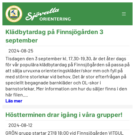
Hoppa
till
innehåll
Klädbytardag på Finnsjögården 3
september
2024-08-25
Tisdagen den 3 september kl. 17.30-19.30, är det åter dags
för vår populära klädbytardag på Finnsjögården så passa på
att sälja urvuxna orienteringskläder/skor mm och fyll på
med större storlekar vid behov. Det är stor efterfrågan på
speciellt begagnade barnkläder och OL-skor i
barnstorlekar. Mer information om hur du säljer finns i den
här filen.…
Läs mer
Höstterminen drar igång i våra grupper!
2024-08-12
GRÖN grupp startar 27/8 18:00 vid Finnsjögården VITGUL