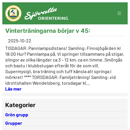
Hoppa
till
innehåll
Vinterträningarna börjar v 45:
2025-10-22
TISDAGAR: Pannlampsdistans! Samling: Finnsjögården kl
18:00 Hur? Pannlampa på. Vi springer tillsammans på stigar,
slingor av olika längder ca 3 – 12 km, ca en timme. Smörgås
och bastu i klubbstugan efteråt för de som vill.
Supermysigt, bra träning och tuff känsla att springa i
mörkret! **** TORSDAGAR: Familjeträning! Samling: vid
idrottshallen Wendelsberg, torsdagar kl…
Läs mer
Kategorier
Grön grupp
Grupper