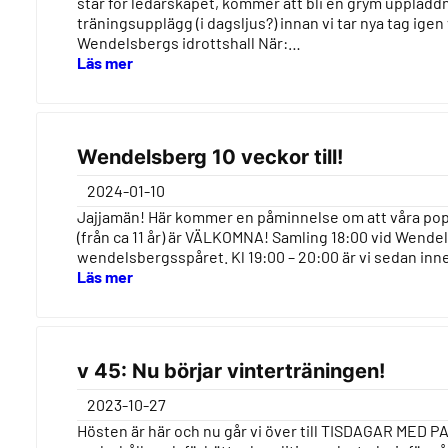
står för ledarskapet, kommer att bli en grym uppladdn
träningsupplägg (i dagsljus?) innan vi tar nya tag igen
Wendelsbergs idrottshall När:…
Läs mer
Wendelsberg 10 veckor till!
2024-01-10
Jajjamän! Här kommer en påminnelse om att våra populä
(från ca 11 år) är VÄLKOMNA! Samling 18:00 vid Wendels
wendelsbergsspåret. Kl 19:00 – 20:00 är vi sedan inne 
Läs mer
v 45: Nu börjar vinterträningen!
2023-10-27
Hösten är här och nu går vi över till TISDAGAR 