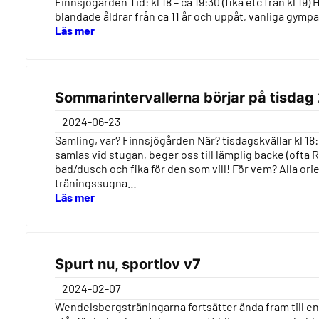
Finnsjögården Tid: kl 18 – ca 19:30 (fika etc från kl 19
blandade åldrar från ca 11 år och uppåt, vanliga gym
Läs mer
Sommarintervallerna börjar på tisdag
2024-06-23
Samling, var? Finnsjögården När? tisdagskvällar kl 18
samlas vid stugan, beger oss till lämplig backe (ofta
bad/dusch och fika för den som vill! För vem? Alla or
träningssugna…
Läs mer
Spurt nu, sportlov v7
2024-02-07
Wendelsbergsträningarna fortsätter ända fram till en 