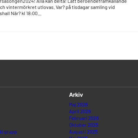
vårsäsongen2024! Alla kan delta! Lätt beroendeframkallande
och vintermörkret utlovas. Var? på tisdagar samling vid
hall När? kl 18:00…
Arkiv
Maj 2026
April 2026
Februari 2026
Oktober 2025
tt grupp
Augusti 2025