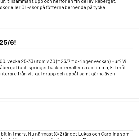
) Hur: tillsammans upp och nerför en fin del av Råberget,
paskor eller OL-skor på fötterna beroende på tycke…
 25/6!
:00, vecka 25-33 utom v 30 (= 23/7 = o-ringenveckan) Hur? Vi
 Råberget) och springer backintervaller ca en timma. Efteråt
ienterare från vit-gul grupp och uppåt samt gärna även
bit in i mars. Nu närmast (8/2) är det Lukas och Carolina som