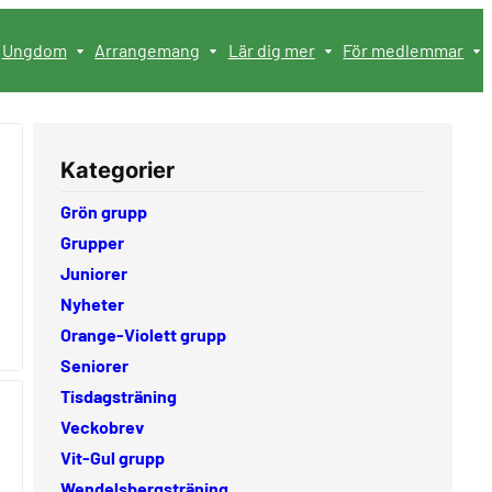
Ungdom
Arrangemang
Lär dig mer
För medlemmar
Kategorier
Grön grupp
Grupper
Juniorer
Nyheter
Orange-Violett grupp
Seniorer
Tisdagsträning
Veckobrev
Vit-Gul grupp
Wendelsbergsträning