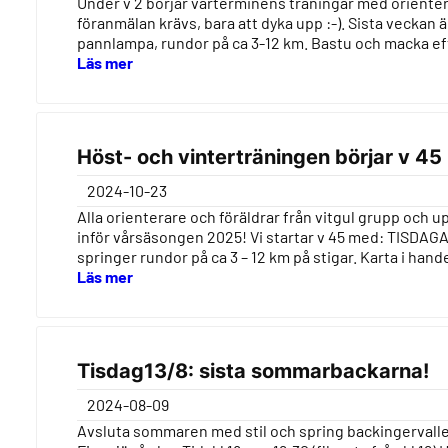
Under v 2 börjar vårterminens träningar med orienteri
föranmälan krävs, bara att dyka upp :-). Sista veckan 
pannlampa, rundor på ca 3-12 km. Bastu och macka ef
Läs mer
Höst- och vinterträningen börjar v 45
2024-10-23
Alla orienterare och föräldrar från vitgul grupp och u
inför vårsäsongen 2025! Vi startar v 45 med: TISDAG
springer rundor på ca 3 – 12 km på stigar. Karta i ha
Läs mer
Tisdag13/8: sista sommarbackarna!
2024-08-09
Avsluta sommaren med stil och spring backingervaller