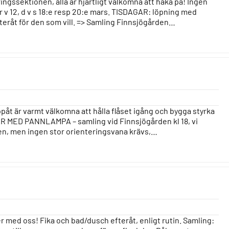
ngssektionen, alla är hjärtligt välkomna att haka på! Ingen
är v 12, d v s 18:e resp 20:e mars. TISDAGAR: löpning med
teråt för den som vill. => Samling Finnsjögården…
ppåt är varmt välkomna att hålla flåset igång och bygga styrka
AR MED PANNLAMPA – samling vid Finnsjögården kl 18, vi
nden, men ingen stor orienteringsvana krävs,…
 med oss! Fika och bad/dusch efteråt, enligt rutin. Samling: