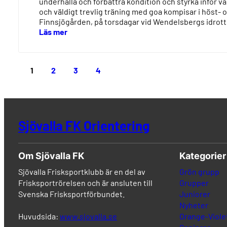
underhålla och förbättra kondition och styrka inför 
och väldigt trevlig träning med goa kompisar i höst- 
Finnsjögården, på torsdagar vid Wendelsbergs idrotts
Läs mer
1
2
3
4
Sjövalla FK Orientering
Om Sjövalla FK
Kategorier
Sjövalla Frisksportklubb är en del av
Grön grupp
Frisksportrörelsen och är ansluten till
Grupper
Svenska Frisksportförbundet.
Juniorer
Nyheter
Huvudsida:
www.sjovalla.se
Orange-Viole