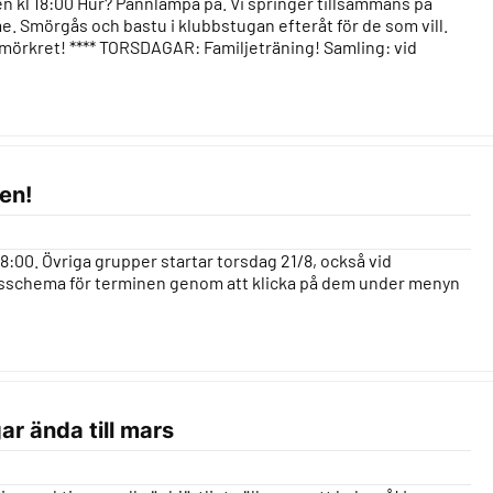
 kl 18:00 Hur? Pannlampa på. Vi springer tillsammans på
mme. Smörgås och bastu i klubbstugan efteråt för de som vill.
i mörkret! **** TORSDAGAR: Familjeträning! Samling: vid
en!
8:00. Övriga grupper startar torsdag 21/8, också vid
ngsschema för terminen genom att klicka på dem under menyn
ar ända till mars