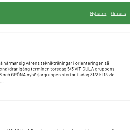
Nyheter
Om oss
så närmar sig vårens teknikträningar i orienteringen så
xna) drar igång terminen torsdag 5/3 VIT-GULA gruppens
3 och GRÖNA nybörjargruppen startar tisdag 31/3 kl 18 vid
n…