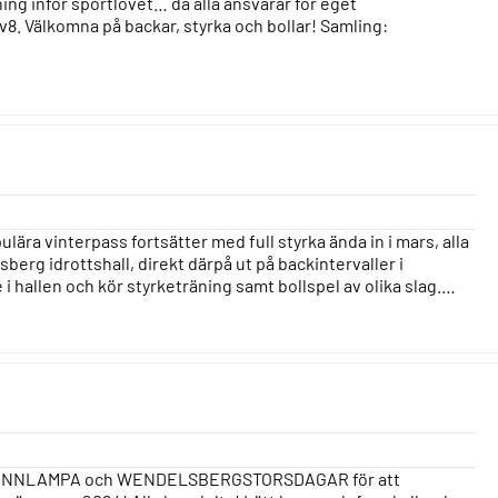
ing inför sportlovet… då alla ansvarar för eget
 v8. Välkomna på backar, styrka och bollar! Samling:
ra vinterpass fortsätter med full styrka ända in i mars, alla
berg idrottshall, direkt därpå ut på backintervaller i
i hallen och kör styrketräning samt bollspel av olika slag.…
MED PANNLAMPA och WENDELSBERGSTORSDAGAR för att