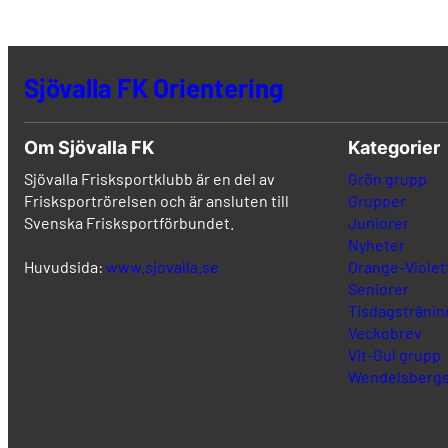
Sjövalla FK Orientering
Om Sjövalla FK
Kategorier
Sjövalla Frisksportklubb är en del av
Grön grupp
Frisksportrörelsen och är ansluten till
Grupper
Svenska Frisksportförbundet.
Juniorer
Nyheter
Huvudsida:
www.sjovalla.se
Orange-Violet
Seniorer
Tisdagstränin
Veckobrev
Vit-Gul grupp
Wendelsbergs