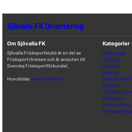
Sjövalla FK Orientering
Om Sjövalla FK
Kategorier
Sjövalla Frisksportklubb är en del av
Grön grupp
Frisksportrörelsen och är ansluten till
Grupper
Svenska Frisksportförbundet.
Juniorer
Nyheter
Huvudsida:
www.sjovalla.se
Orange-Violet
Seniorer
Tisdagstränin
Veckobrev
Vit-Gul grupp
Wendelsbergs