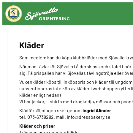
Hoppa
till
innehåll
Kläder
Som medlem kan du köpa klubbkläder med Sjövalla-try
När man tävlar för Sjövalla i åldersklass och stafett bör
sig. På prispallen har vi Sjövallas tävlingströja eller öv
Vuxenkläder köps till inköpspris och kläder till ungdoma
subventioneras inte köp av kläder i webshoppen ytterl
kläder enligt nedan)
Vi har jackor, t-shirts med dragkedja, mössor och pannb
Klädförsäljningen sker genom
Ingrid Alinder
tel: 073-6738282, mail: info@dressbakery.se
Kläder och priser
Träningsjacka ungdom 695 kr