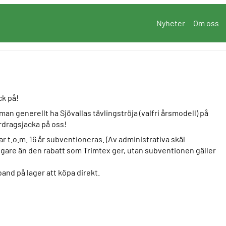
Nyheter
Om oss
ck på!
 man generellt ha Sjövallas tävlingströja (valfri årsmodell) på
erdragsjacka på oss!
r t.o.m. 16 år subventioneras. (Av administrativa skäl
igare än den rabatt som Trimtex ger, utan subventionen gäller
and på lager att köpa direkt.