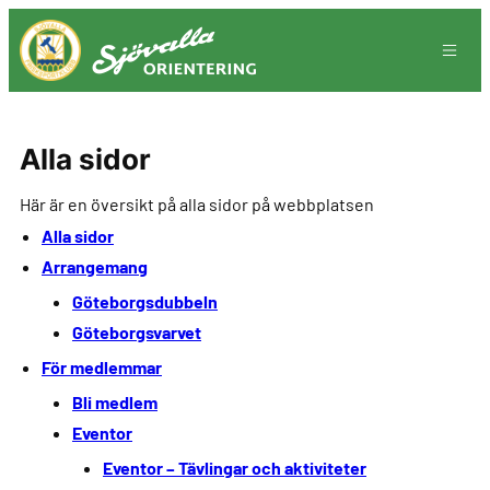
Hoppa
till
innehåll
Alla sidor
Här är en översikt på alla sidor på webbplatsen
Alla sidor
Arrangemang
Göteborgsdubbeln
Göteborgsvarvet
För medlemmar
Bli medlem
Eventor
Eventor – Tävlingar och aktiviteter