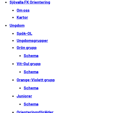
Sjövalla FK Orientering
Om oss
Kartor
Ungdom
Spök-OL
Ungdomsgrupper
Grön grupp
Schema
Vit-Gul grupp
Schema
Orange-Violett grupp
Schema
Juniorer
Schema
Orienteringsförälder