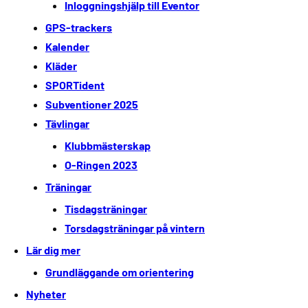
Inloggningshjälp till Eventor
GPS-trackers
Kalender
Kläder
SPORTident
Subventioner 2025
Tävlingar
Klubbmästerskap
O-Ringen 2023
Träningar
Tisdagsträningar
Torsdagsträningar på vintern
Lär dig mer
Grundläggande om orientering
Nyheter